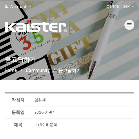
Account
QUICK LINK
Toggle navi
묻고답하기
Home
Community
묻고답하기
작성자
임휘재
등록일
2026-01-04
제목
btx5수리문의