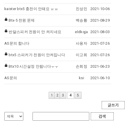
kaister btx5 충전이 안돼요 ㅠㅠ
진성민
2021-10-06
Btx-5 전원 문제
백승황
2021-08-29
반달스피커 전원이 안 켜지네요
eldkqja
2021-08-03
AS문의 합니다
사용자
2021-07-26
btx5 스피커가 전원이 안켜집니다
이고희
2021-07-26
Btx10 시간설정 안됩니다ㅜㅜ
손희정
2021-06-23
AS문의
ksi
2021-06-10
1
2
3
4
5