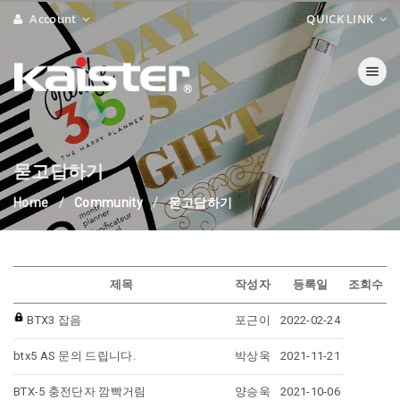
Account
QUICK LINK
Toggle navi
묻고답하기
Home
Community
묻고답하기
제목
작성자
등록일
조회수
BTX3 잡음
포근이
2022-02-24
btx5 AS 문의 드립니다.
박상욱
2021-11-21
BTX-5 충전단자 깜빡거림
양승욱
2021-10-06