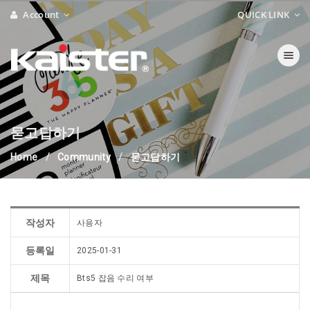
Account
QUICK LINK
Toggle navi
묻고답하기
Home
Community
묻고답하기
작성자
사용자
등록일
2025-01-31
제목
Bts5 잡음 수리 여부