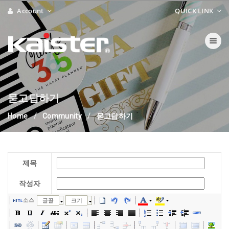
Account
QUICK LINK
Toggle nav
묻고답하기
Home
Community
묻고답하기
제목
작성자
소스
글꼴
크기